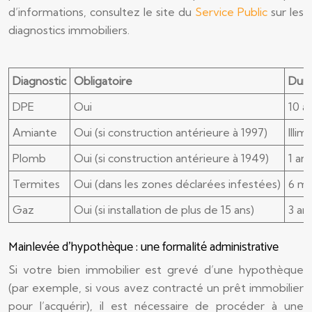
d’informations, consultez le site du
Service Public
sur les
diagnostics immobiliers.
Diagnostic
Obligatoire
Duré
DPE
Oui
10 a
Amiante
Oui (si construction antérieure à 1997)
Illi
Plomb
Oui (si construction antérieure à 1949)
1 an
Termites
Oui (dans les zones déclarées infestées)
6 mo
Gaz
Oui (si installation de plus de 15 ans)
3 an
Mainlevée d’hypothèque : une formalité administrative
Si votre bien immobilier est grevé d’une hypothèque
(par exemple, si vous avez contracté un prêt immobilier
pour l’acquérir), il est nécessaire de procéder à une