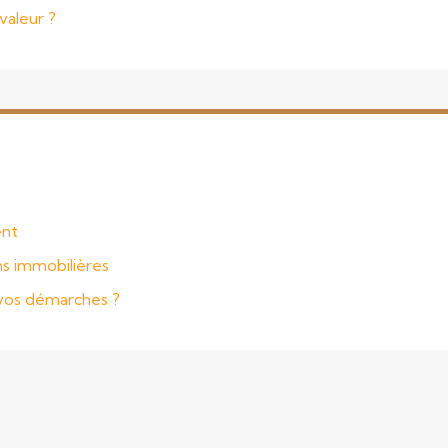
valeur ?
ent
ns immobilières
r vos démarches ?