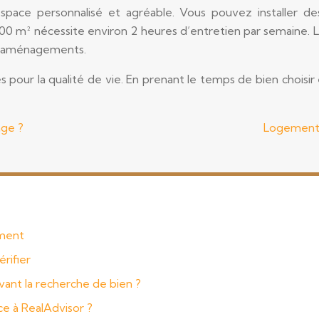
pace personnalisé et agréable. Vous pouvez installer des
0 m² nécessite environ 2 heures d’entretien par semaine. Le 
 d’aménagements.
our la qualité de vie. En prenant le temps de bien choisir e
age ?
Logement p
mment
érifier
vant la recherche de bien ?
e à RealAdvisor ?