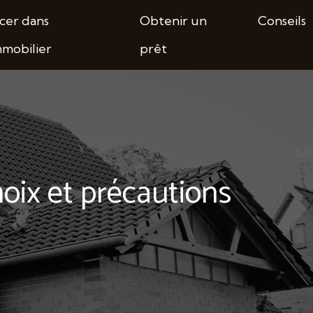
cer dans
Obtenir un
Conseils
mmobilier
prêt
hoix et précautions