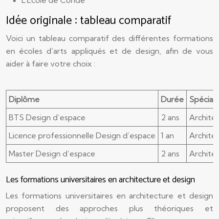
L’École de Condé
Idée originale : tableau comparatif
Voici un tableau comparatif des différentes formations
en écoles d’arts appliqués et de design, afin de vous
aider à faire votre choix :
Diplôme
Durée
Spéciali
BTS Design d’espace
2 ans
Architec
Licence professionnelle Design d’espace
1 an
Architec
Master Design d’espace
2 ans
Architec
Les formations universitaires en architecture et design
Les formations universitaires en architecture et design
proposent des approches plus théoriques et