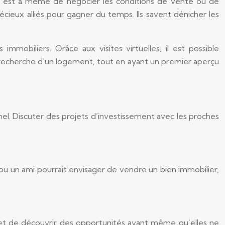
ire est à même de négocier les conditions de vente ou de
écieux alliés pour gagner du temps. Ils savent dénicher les
immobiliers. Grâce aux visites virtuelles, il est possible
recherche d’un logement, tout en ayant un premier aperçu
nel. Discuter des projets d’investissement avec les proches
 ou un ami pourrait envisager de vendre un bien immobilier,
ermet de découvrir des opportunités avant même qu’elles ne