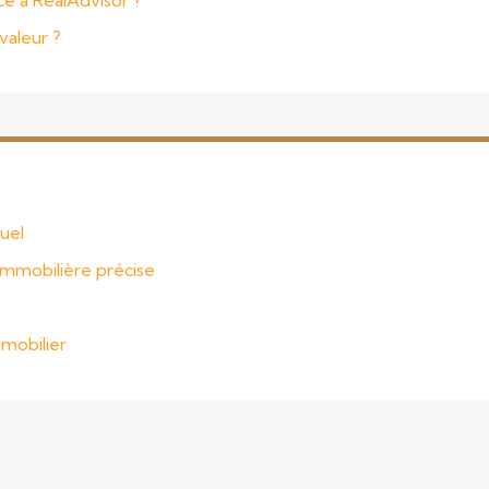
e à RealAdvisor ?
valeur ?
uel
n immobilière précise
mmobilier