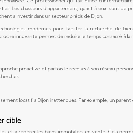
onnalisée. Ce professionnel qui fait office d’intermédia
rties. Les chasseurs d’appartement, quant à eux, sont de pr
hent à investir dans un secteur précis de Dijon.
echnologies modernes pour faciliter la recherche de biens 
proche innovante permet de réduire le temps consacré à la 
pproche proactive et parfois le recours à son réseau person
cherches.
issement locatif à Dijon inattendues. Par exemple, un parent
r cible
cibles et à repérer les biens immobiliers en vente. Cela p