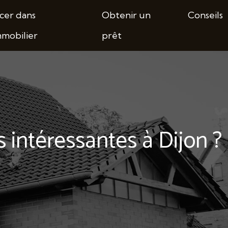
cer dans
Obtenir un
Conseils
mmobilier
prêt
 intéressantes à Dijon ?